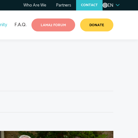
EN
Who Are We
Partners
CONTACT
ity
F.A.Q.
LAMA2 FORUM
DONATE