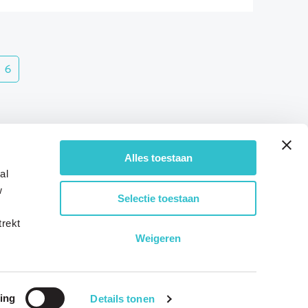
6
Alles toestaan
al
w
Selectie toestaan
trekt
Weigeren
ing
Details tonen