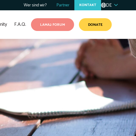
DE
Wer sind wir?
Partner
KONTAKT
ity
F.A.Q.
LAMA2 FORUM
DONATE