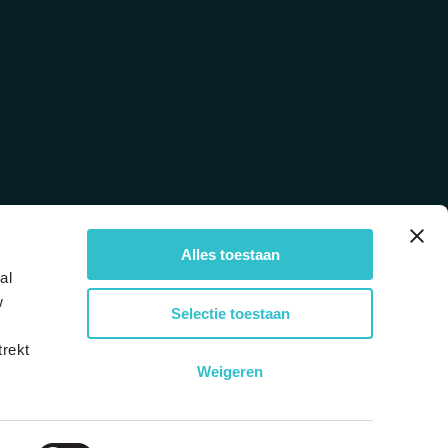
e
Alles toestaan
al
w
Selectie toestaan
trekt
Weigeren