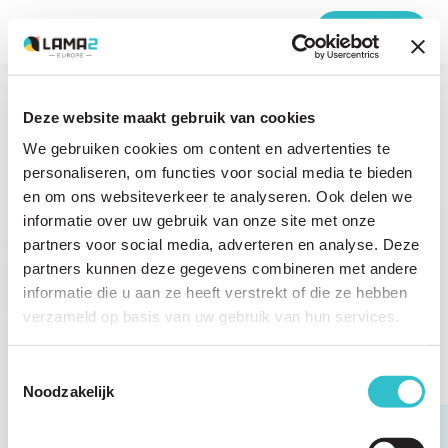
MENU
Thanks
for getting in touch.
Deze website maakt gebruik van cookies
We gebruiken cookies om content en advertenties te
We will get back to you as soon as possible!
personaliseren, om functies voor social media te bieden
en om ons websiteverkeer te analyseren. Ook delen we
informatie over uw gebruik van onze site met onze
partners voor social media, adverteren en analyse. Deze
partners kunnen deze gegevens combineren met andere
informatie die u aan ze heeft verstrekt of die ze hebben
verzameld op basis van uw gebruik van hun services.
Toestemmingsselectie
Noodzakelijk