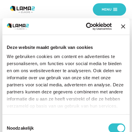
MENU
Home
›
Centre-recherche-myologie-Paris
11 MÄRZ 2025
Deze website maakt gebruik van cookies
Centre-recherche-myologie-
We gebruiken cookies om content en advertenties te
Paris
personaliseren, om functies voor social media te bieden
en om ons websiteverkeer te analyseren. Ook delen we
informatie over uw gebruik van onze site met onze
partners voor social media, adverteren en analyse. Deze
partners kunnen deze gegevens combineren met andere
informatie die u aan ze heeft verstrekt of die ze hebben
verzameld op basis van uw gebruik van hun services.
Toestemmingsselectie
Noodzakelijk