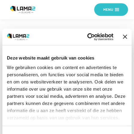
MENU
Home
›
Home
›
WhatsApp-Image-2021-10-16-at-16.10.16
11 MÄRZ 2025
WhatsApp-Image-2021-10-16-
Deze website maakt gebruik van cookies
at-16.10.16
We gebruiken cookies om content en advertenties te
personaliseren, om functies voor social media te bieden
en om ons websiteverkeer te analyseren. Ook delen we
informatie over uw gebruik van onze site met onze
partners voor social media, adverteren en analyse. Deze
partners kunnen deze gegevens combineren met andere
informatie die u aan ze heeft verstrekt of die ze hebben
verzameld op basis van uw gebruik van hun services.
Toestemmingsselectie