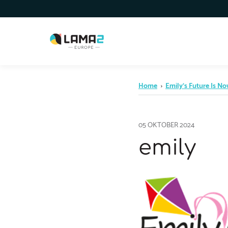
Home
›
Emily’s Future Is N
05 OKTOBER 2024
emily