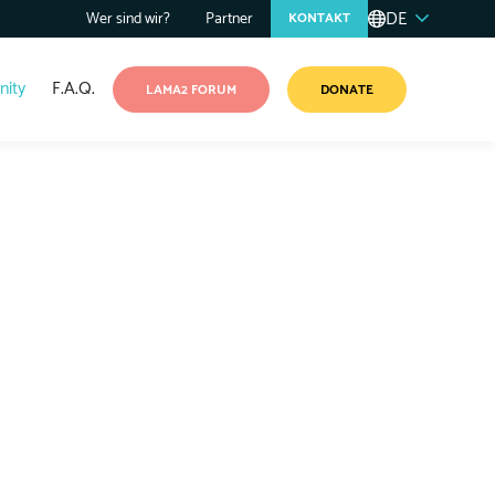
DE
Wer sind wir?
Partner
KONTAKT
ity
F.A.Q.
LAMA2 FORUM
DONATE