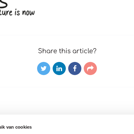
Share this article?
Twitter
LinkedIn
Facebook
E-
mail
ik van cookies