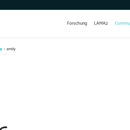
Forschung
LAMA2
Commun
ow
›
emily