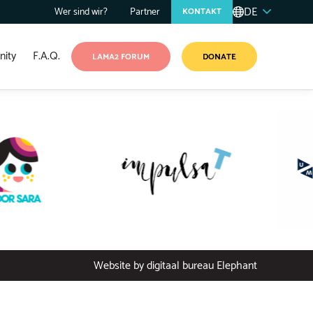
DE
Wer sind wir?
Partner
KONTAKT
ity
F.A.Q.
LAMA2 FORUM
DONATE
Website by
digitaal bureau Elephant