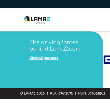
The driving forces
behind Lama2.com
View all partners
© LAMA2 2026
KvK: 67612873
RSIN: 857093502