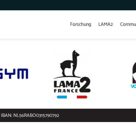
Forschung
LAMA2
Commun
IBAN: NL56RABO0315790792