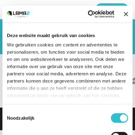
MENU
The driving forces behind Lama2.com
Deze website maakt gebruik van cookies
View all partners
We gebruiken cookies om content en advertenties te
personaliseren, om functies voor social media te bieden
en om ons websiteverkeer te analyseren. Ook delen we
informatie over uw gebruik van onze site met onze
partners voor social media, adverteren en analyse. Deze
partners kunnen deze gegevens combineren met andere
informatie die u aan ze heeft verstrekt of die ze hebben
verzameld op basis van uw gebruik van hun services.
Toestemmingsselectie
© LAMA2 2026
KvK: 67612873
RSIN: 857093502
Noodzakelijk
IBAN: NL56RABO0315790792
Website by
digitaal bureau Elephant