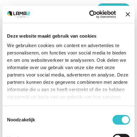
MENU
Home
›
Was ist LAMA2-CMD?
›
mdc1a-panorama-v2
Deze website maakt gebruik van cookies
12 SEPTEMBER 2019
We gebruiken cookies om content en advertenties te
mdc1a-panorama-v2
personaliseren, om functies voor social media te bieden
en om ons websiteverkeer te analyseren. Ook delen we
informatie over uw gebruik van onze site met onze
partners voor social media, adverteren en analyse. Deze
partners kunnen deze gegevens combineren met andere
informatie die u aan ze heeft verstrekt of die ze hebben
verzameld op basis van uw gebruik van hun services.
Share this article?
Toestemmingsselectie
Noodzakelijk
Twitter
LinkedIn
Facebook
E-
mail