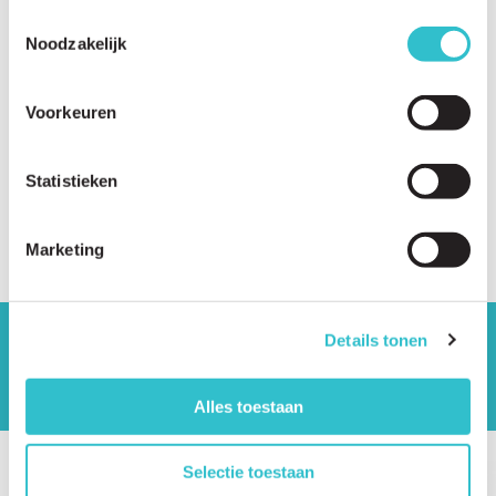
Toestemmingsselectie
Noodzakelijk
Voorkeuren
Share this article?
Statistieken
Twitter
LinkedIn
Facebook
E-
mail
Marketing
Details tonen
De drijvende krachten achter lama2.com
Bekijk alle partners
Alles toestaan
Selectie toestaan