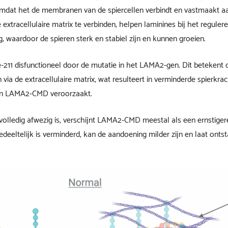
mdat het de membranen van de spiercellen verbindt en vastmaakt aan
extracellulaire matrix te verbinden, helpen laminines bij het regulere
, waardoor de spieren sterk en stabiel zijn en kunnen groeien.
211 disfunctioneel door de mutatie in het LAMA2-gen. Dit betekent da
ia de extracellulaire matrix, wat resulteert in verminderde spierkracht
n LAMA2-CMD veroorzaakt.
olledig afwezig is, verschijnt LAMA2-CMD meestal als een ernstiger
eltelijk is verminderd, kan de aandoening milder zijn en laat onts