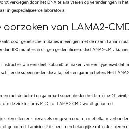
 wordt verkregen door het DNA te analyseren op veranderingen in h
aar in gespecialiseerde laboratoria.
de oorzaken van LAMA2-CM
akt door genetische mutaties in een gen met de naam Laminin Sub
dan 100 mutaties in dit gen geïdentificeerd die LAMA2-CMD kunnen
 instructies om een deel (subunit) te maken van een type eiwit dat l
verschillende subeenheden die alfa, bèta en gamma heten. Het LAMA2 
en met de bèta-1 en gamma-1 subeenheden het laminine-211 eiwit,
waarom de ziekte soms MDC1 of LAMA2-CMD wordt genoemd.
ijn spiercellen en spiervezels omgeven door en met elkaar verbonde
wordt genoemd. Laminine-211 speelt een belangrijke rol in de spieren 