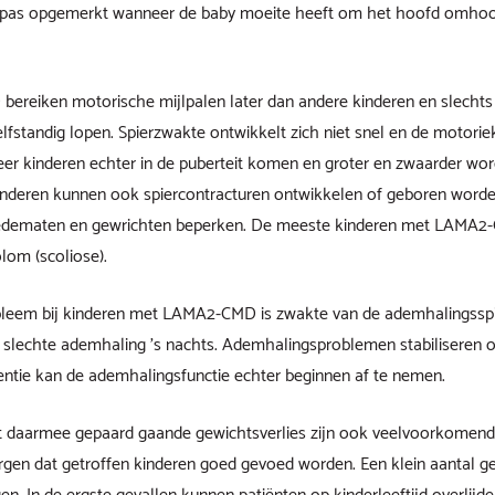
 pas opgemerkt wanneer de baby moeite heeft om het hoofd omhoo
reiken motorische mijlpalen later dan andere kinderen en slechts 
standig lopen. Spierzwakte ontwikkelt zich niet snel en de motoriek bl
neer kinderen echter in de puberteit komen en groter en zwaarder wo
nderen kunnen ook spiercontracturen ontwikkelen of geboren worde
ledematen en gewrichten beperken. De meeste kinderen met LAMA2
om (scoliose).
eem bij kinderen met LAMA2-CMD is zwakte van de ademhalingsspier
n slechte ademhaling ’s nachts. Ademhalingsproblemen stabiliseren o
centie kan de ademhalingsfunctie echter beginnen af te nemen.
 daarmee gepaard gaande gewichtsverlies zijn ook veelvoorkomende
rgen dat getroffen kinderen goed gevoed worden. Een klein aantal g