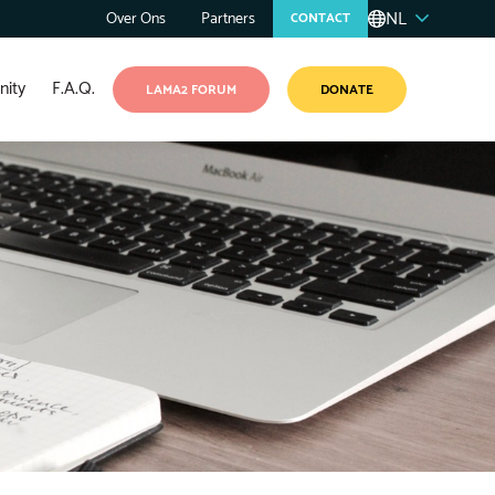
NL
Over Ons
Partners
CONTACT
ity
F.A.Q.
LAMA2 FORUM
DONATE