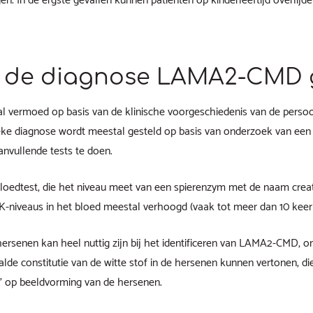
gen. In de ergste gevallen kunnen patiënten op kinderleeftijd overlijde
 de diagnose LAMA2-CMD 
vermoed op basis van de klinische voorgeschiedenis van de perso
ke diagnose wordt meestal gesteld op basis van onderzoek van een s
anvullende tests te doen.
bloedtest, die het niveau meet van een spierenzym met de naam creat
niveaus in het bloed meestal verhoogd (vaak tot meer dan 10 keer
rsenen kan heel nuttig zijn bij het identificeren van LAMA2-CMD, o
de constitutie van de witte stof in de hersenen kunnen vertonen, die 
l’ op beeldvorming van de hersenen.