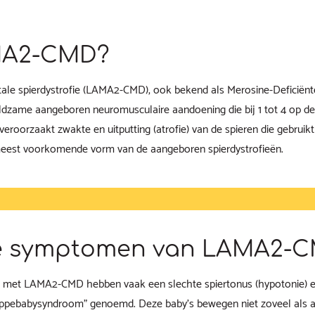
MA2-CMD?
ale spierdystrofie (LAMA2-CMD), ook bekend als Merosine-Deficiënt
eldzame aangeboren neuromusculaire aandoening die bij 1 tot 4 op 
eroorzaakt zwakte en uitputting (atrofie) van de spieren die gebru
e meest voorkomende vorm van de aangeboren spierdystrofieën.
de symptomen van LAMA2-
 met LAMA2-CMD hebben vaak een slechte spiertonus (hypotonie) en
appebabysyndroom” genoemd. Deze baby’s bewegen niet zoveel als 