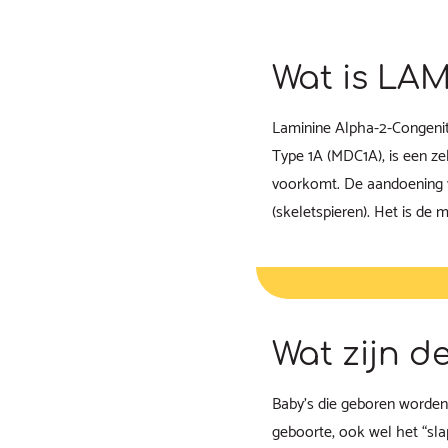
Wat is LA
Laminine Alpha-2-Congenit
Type 1A (MDC1A), is een z
voorkomt. De aandoening v
(skeletspieren). Het is d
Wat zijn 
Baby’s die geboren worden
geboorte, ook wel het “sl