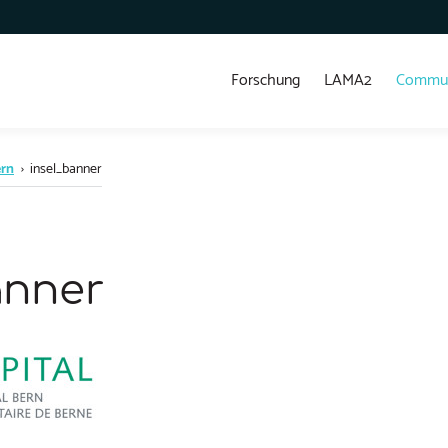
Forschung
LAMA2
Commun
ern
›
insel_banner
anner