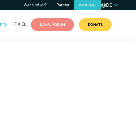
DE
Wer sind wir?
Partner
KONTAKT
ity
F.A.Q.
LAMA2 FORUM
DONATE