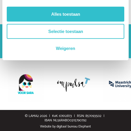
How can I contact LAMA2 Europe?
Alles toestaan
Selectie toestaan
The driving forces behind Lama2.com
Bekijk alle partners
Weigeren
© LAMA2 2026
KvK: 67612873
RSIN: 857093502
IBAN: NL56RABO0315790792
Website by
digitaal bureau Elephant