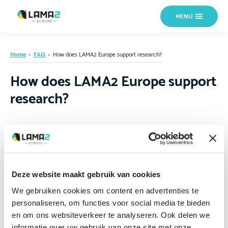
MENU
Home
›
FAQ
›
How does LAMA2 Europe support research?
How does LAMA2 Europe support
research?
By promoting patient registry enrolment, facilitating collaboration
between researchers and the patient community, helping fund research,
raising awareness to attract scientific interest, and representing the
patient perspective in research design and priority-setting.
Deze website maakt gebruik van cookies
We gebruiken cookies om content en advertenties te
personaliseren, om functies voor social media te bieden
en om ons websiteverkeer te analyseren. Ook delen we
informatie over uw gebruik van onze site met onze