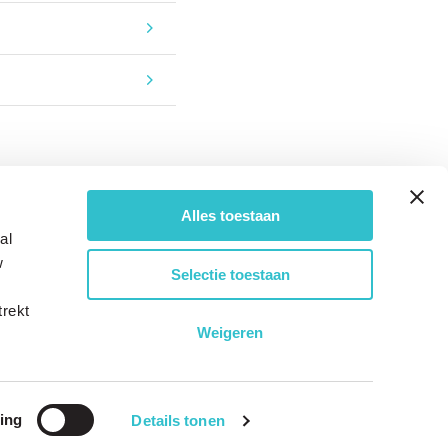
Alles toestaan
al
w
Selectie toestaan
trekt
Weigeren
ing
Details tonen
Website by
digitaal bureau Elephant