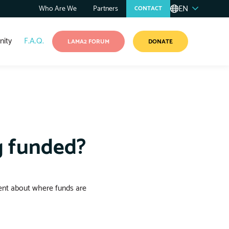
EN
Who Are We
Partners
CONTACT
ity
F.A.Q.
LAMA2 FORUM
DONATE
g funded?
rent about where funds are