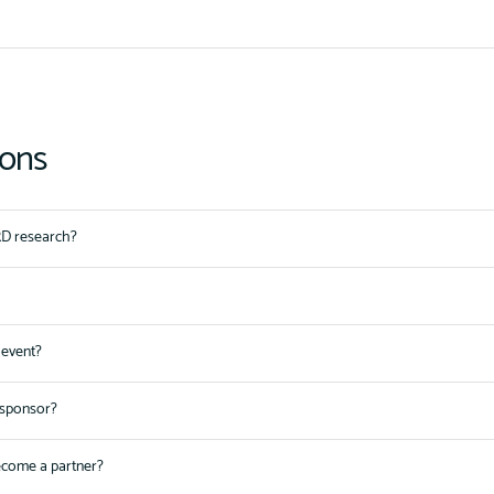
ions
D research?
 event?
sponsor?
ecome a partner?