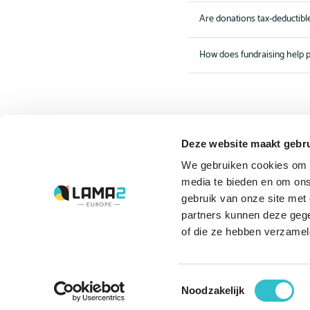
Are donations tax-deductibl
How does fundraising help p
Deze website maakt gebru
The driving forces
We gebruiken cookies om c
behind Lama2.com
media te bieden en om ons
gebruik van onze site met
Bekijk alle partners
partners kunnen deze gege
of die ze hebben verzamel
Toestemmingsselectie
Noodzakelijk
© LAMA2 2026
KvK: 67612873
RSIN: 857093502