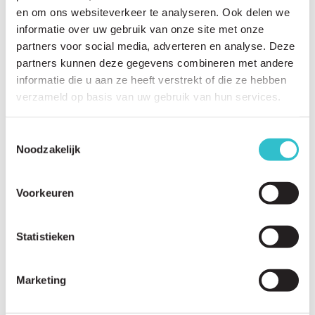
en om ons websiteverkeer te analyseren. Ook delen we
informatie over uw gebruik van onze site met onze
Related questions
partners voor social media, adverteren en analyse. Deze
View
all questions
partners kunnen deze gegevens combineren met andere
informatie die u aan ze heeft verstrekt of die ze hebben
What is the purpose of this website?
verzameld op basis van uw gebruik van hun services.
Who is this website for?
Toestemmingsselectie
Who writes the content?
Noodzakelijk
How is information reviewed and verified?
Is the information medically reviewed?
Voorkeuren
How often is the website updated?
Statistieken
Can I contribute to the website?
Can I suggest a topic or article for the website?
Marketing
Can I share my patient story?