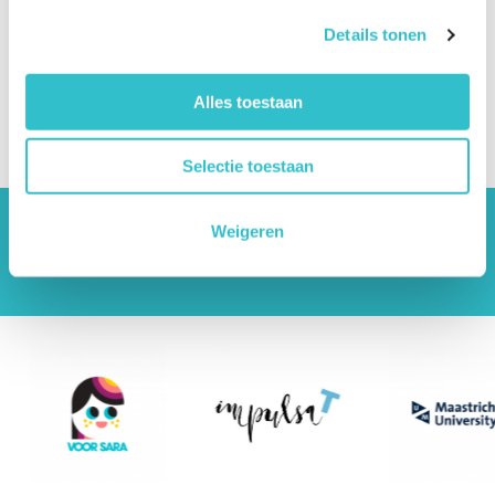
How can I submit a question?
Details tonen
How can I report an error?
Is the website available in multiple languages?
Alles toestaan
How can I receive updates?
Selectie toestaan
Weigeren
The driving forces behind Lama2.com
Bekijk alle partners