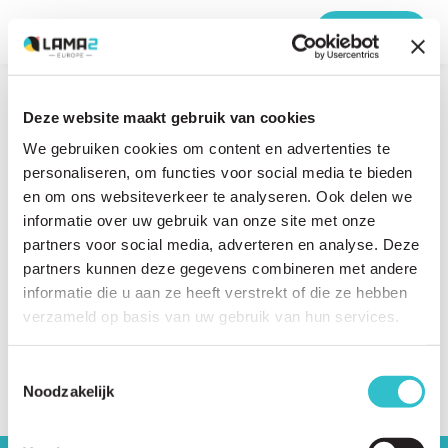
MENU
Home
›
The Lama2-Europe Consortium
›
Press Release
Deze website maakt gebruik van cookies
09 MARCH 2022
We gebruiken cookies om content en advertenties te
Press Release
personaliseren, om functies voor social media te bieden
en om ons websiteverkeer te analyseren. Ook delen we
Press Release
informatie over uw gebruik van onze site met onze
partners voor social media, adverteren en analyse. Deze
partners kunnen deze gegevens combineren met andere
informatie die u aan ze heeft verstrekt of die ze hebben
Share this article?
verzameld op basis van uw gebruik van hun services.
Twitter
LinkedIn
Facebook
E-
Toestemmingsselectie
mail
Noodzakelijk