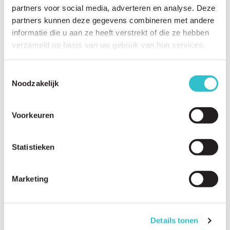
partners voor social media, adverteren en analyse. Deze
partners kunnen deze gegevens combineren met andere
informatie die u aan ze heeft verstrekt of die ze hebben
verzameld op basis van uw gebruik van hun services.
Related questions
View
all questions
Toestemmingsselectie
Noodzakelijk
What does autosomal recessive inheritance mean?
Can carriers have symptoms?
Voorkeuren
Is prenatal testing available for LAMA2-RD?
Is preimplantation genetic testing possible?
Statistieken
Should family members be tested?
Marketing
What genetic counselling options are available?
Can LAMA2-RD be detected before birth?
Details tonen
What reproductive options are available?