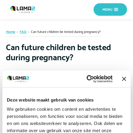
MENU
Home
›
FAQ
›
Can future children be tested during pregnancy?
Can future children be tested
during pregnancy?
Yes, in most cases where the family’s LAMA2 gene variants are already
identified. Prenatal testing can show whether the baby will have LAMA2-
RD, be a healthy carrier, or be unaffected. Discuss options with your
geneticist or genetic counsellor before a planned pregnancy if possible.
Deze website maakt gebruik van cookies
If you are not sure where to start,
contact us
and we can help direct you.
We gebruiken cookies om content en advertenties te
personaliseren, om functies voor social media te bieden
en om ons websiteverkeer te analyseren. Ook delen we
informatie over uw gebruik van onze site met onze