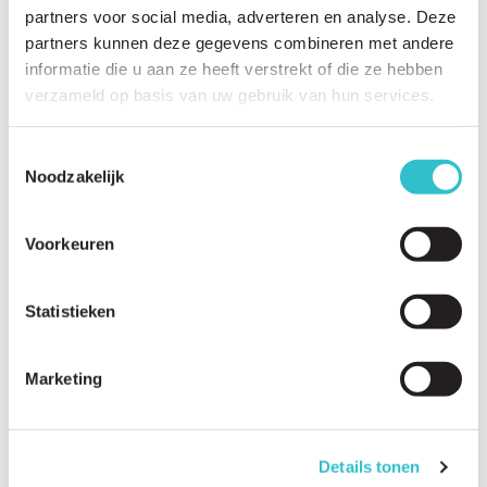
partners voor social media, adverteren en analyse. Deze
partners kunnen deze gegevens combineren met andere
informatie die u aan ze heeft verstrekt of die ze hebben
verzameld op basis van uw gebruik van hun services.
Related questions
View
all questions
Toestemmingsselectie
Noodzakelijk
What does autosomal recessive inheritance mean?
Can carriers have symptoms?
Voorkeuren
Is prenatal testing available for LAMA2-RD?
Is preimplantation genetic testing possible?
Statistieken
Should family members be tested?
Marketing
What genetic counselling options are available?
Can future children be tested during pregnancy?
Details tonen
What reproductive options are available?