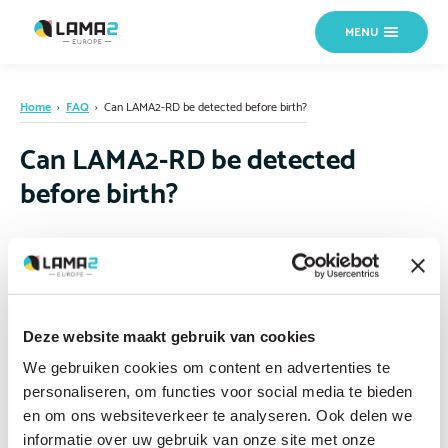
MENU
Home
›
FAQ
›
Can LAMA2-RD be detected before birth?
Can LAMA2-RD be detected
before birth?
In families where the specific gene changes are already known, prenatal
testing is usually possible through chorionic villus sampling (CVS, in
early pregnancy) or amniocentesis (in mid-pregnancy). A genetic
counsellor can explain the timing and process in detail. If you are not
Deze website maakt gebruik van cookies
sure where to start,
contact us
and we can help direct you.
We gebruiken cookies om content en advertenties te
personaliseren, om functies voor social media te bieden
en om ons websiteverkeer te analyseren. Ook delen we
informatie over uw gebruik van onze site met onze