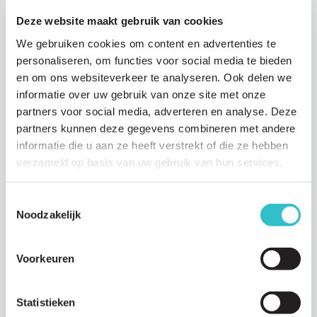
Deze website maakt gebruik van cookies
We gebruiken cookies om content en advertenties te
personaliseren, om functies voor social media te bieden
en om ons websiteverkeer te analyseren. Ook delen we
Personal stories
informatie over uw gebruik van onze site met onze
partners voor social media, adverteren en analyse. Deze
31 DECEMBER 2023
partners kunnen deze gegevens combineren met andere
The inspiring stories of Mo and Hidde
informatie die u aan ze heeft verstrekt of die ze hebben
Meet 25-year-old Mo and 16-year-old Hidde from The Netherlands,
verzameld op basis van uw gebruik van hun services.
both living with LAMA2-CMD. In this short documentary produced
by the…
Toestemmingsselectie
Noodzakelijk
Read article
Voorkeuren
Statistieken