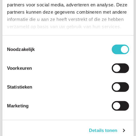
partners voor social media, adverteren en analyse. Deze
partners kunnen deze gegevens combineren met andere
informatie die u aan ze heeft verstrekt of die ze hebben
verzameld op basis van uw gebruik van hun services.
Related questions
View
all questions
Toestemmingsselectie
Noodzakelijk
Which LAMA2 patient organizations exist worldwide?
How can I connect with patients in my country?
Voorkeuren
Are there online support groups?
What is the LAMA2 Forum?
Statistieken
Are there family meetings or patient gatherings?
Marketing
How can I share my story?
Can I participate in conferences?
Details tonen
Are conferences available online?