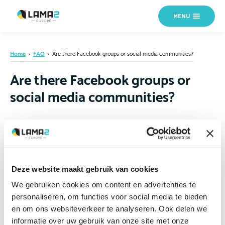
MENU
Home
›
FAQ
›
Are there Facebook groups or social media communities?
Are there Facebook groups or
social media communities?
Some families connect through Facebook and other social media.
These can be a valuable source of peer support, but medical advice
from social media should always be discussed with your healthcare
team before acting on it. For reliable community discussion, we
Deze website maakt gebruik van cookies
recommend joining the
LAMA2 Forum
.
We gebruiken cookies om content en advertenties te
personaliseren, om functies voor social media te bieden
en om ons websiteverkeer te analyseren. Ook delen we
informatie over uw gebruik van onze site met onze